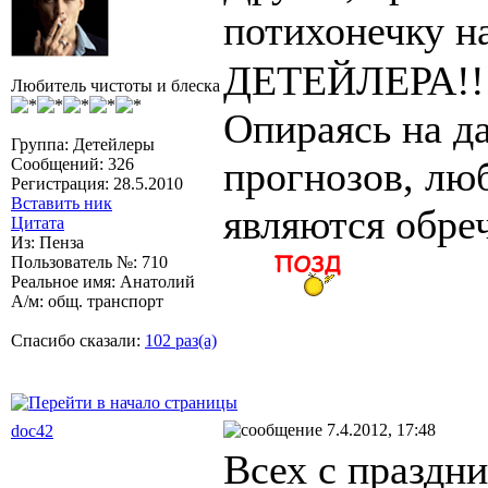
потихонечку 
ДЕТЕЙЛЕРА!!
Любитель чистоты и блеска
Опираясь на д
Группа: Детейлеры
прогнозов, лю
Сообщений: 326
Регистрация: 28.5.2010
Вставить ник
являются обреч
Цитата
Из: Пенза
Пользователь №: 710
Реальное имя: Анатолий
А/м: общ. транспорт
Спасибо сказали:
102 раз(а)
7.4.2012, 17:48
doc42
Всех с праздни