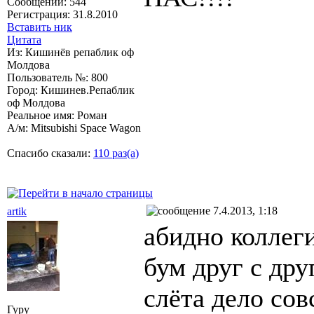
Сообщений: 544
Регистрация: 31.8.2010
Вставить ник
Цитата
Из: Кишинёв репаблик оф
Молдова
Пользователь №: 800
Город: Кишинев.Репаблик
оф Молдова
Реальное имя: Роман
А/м: Mitsubishi Space Wagon
Спасибо сказали:
110 раз(а)
7.4.2013, 1:18
artik
абидно коллеги
бум друг с дру
слёта дело сов
Гуру