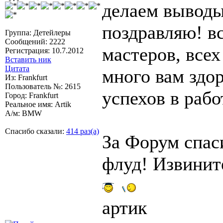
делаем выводы.
поздравляю! вс
Группа: Детейлеры
Сообщений: 2222
мастеров, всех
Регистрация: 10.7.2012
Вставить ник
Цитата
много вам здо
Из: Frankfurt
Пользователь №: 2615
успехов в рабо
Город: Frankfurt
Реальное имя: Artik
А/м: BMW
Спасибо сказали:
414 раз(а)
За Форум спаси
флуд! Извините
артик