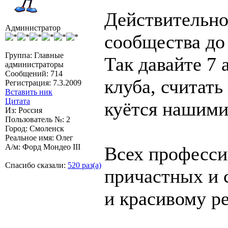
Действительно
Администратор
сообщества до 
Группа: Главные
Так давайте 7 
администраторы
Сообщений: 714
клуба, считать
Регистрация: 7.3.2009
Вставить ник
Цитата
куётся нашими
Из: Россия
Пользователь №: 2
Город: Смоленск
Реальное имя: Олег
А/м: Форд Мондео III
Всех професси
Спасибо сказали:
520 раз(а)
причастных и 
и красивому ре