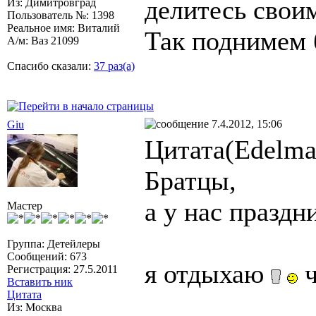
делитесь свои
Из: Димитровград
Пользователь №: 1398
Реальное имя: Виталий
Так поднимем 
А/м: Ваз 21099
Спасибо сказали:
37 раз(а)
7.4.2012, 15:06
Giu
Цитата(Edelma
Братцы,
а у нас праздн
Мастер
Группа: Детейлеры
Сообщений: 673
я отдыхаю
ч
Регистрация: 27.5.2011
Вставить ник
Цитата
Из: Москва