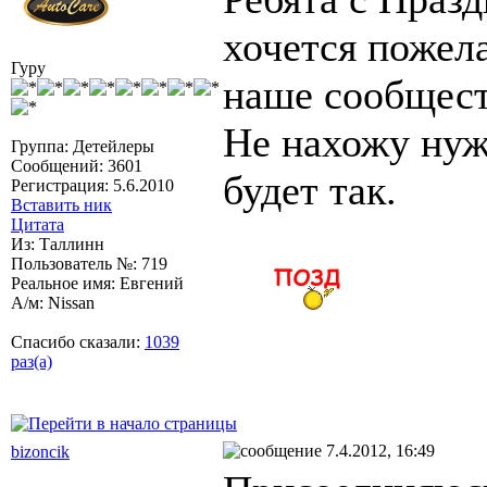
хочется пожела
Гуру
наше сообщест
Не нахожу нуж
Группа: Детейлеры
Сообщений: 3601
будет так.
Регистрация: 5.6.2010
Вставить ник
Цитата
Из: Таллинн
Пользователь №: 719
Реальное имя: Евгений
А/м: Nissan
Спасибо сказали:
1039
раз(а)
7.4.2012, 16:49
bizoncik