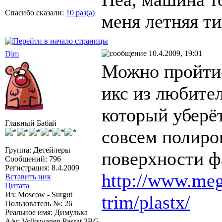
Спасибо сказали:
10 раз(а)
меня летняя т
10.4.2009, 19:01
Dim
Можно пройтис
икс из любите
который уберё
Главный Бабай
совсем полиров
Группа: Детейлеры
поверхности ф
Сообщений: 796
Регистрация: 8.4.2009
http://www.megu
Вставить ник
Цитата
Из: Moscow - Surgut
trim/plastx/
Пользователь №: 26
Реальное имя: Димулька
А/м: Volkswagen Passat 3BG