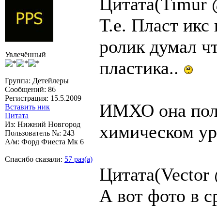
Цитата(Timur 
Т.е. Пласт икс
ролик думал чт
Увлечённый
пластика..
Группа: Детейлеры
Сообщений: 86
Регистрация: 15.5.2009
ИМХО она поли
Вставить ник
Цитата
Из: Нижний Новгород
химическом ур
Пользователь №: 243
А/м: Форд Фиеста Мк 6
Спасибо сказали:
57 раз(а)
Цитата(Vector 
А вот фото в с