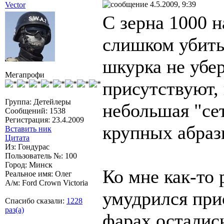
4.5.2009, 9:39
Vector
С зерна 1000 н
слишком убиты
шкурка не убер
Мегапрофи
присутствуют,
Группа: Детейлеры
небольшая "сет
Сообщений: 1538
Регистрация: 23.4.2009
крупных абраз
Вставить ник
Цитата
Из: Гондурас
Пользователь №: 100
Город: Минск
Ко мне как-то 
Реальное имя: Олег
А/м: Ford Crown Victoria
умудрился при
Спасибо сказали:
1228
раз(а)
фарах остались