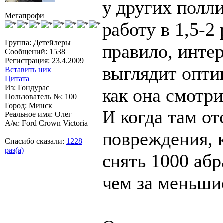
у других полли
Мегапрофи
работу в 1,5-2
Группа: Детейлеры
правило, интер
Сообщений: 1538
Регистрация: 23.4.2009
выглядит оптик
Вставить ник
Цитата
Из: Гондурас
как она смотр
Пользователь №: 100
Город: Минск
И когда там от
Реальное имя: Олег
А/м: Ford Crown Victoria
повреждения, 
Спасибо сказали:
1228
раз(а)
снять 1000 абр
чем за меньши