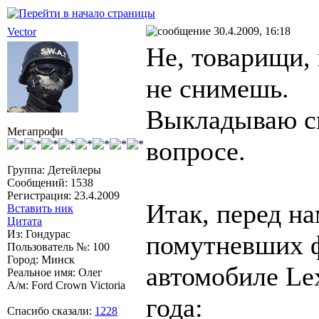
30.4.2009, 16:18
Vector
Не, товарищи, 
не снимешь.
Выкладываю св
Мегапрофи
вопросе.
Группа: Детейлеры
Сообщений: 1538
Регистрация: 23.4.2009
Итак, перед на
Вставить ник
Цитата
Из: Гондурас
помутневших ф
Пользователь №: 100
Город: Минск
автомобиле Le
Реальное имя: Олег
А/м: Ford Crown Victoria
года:
Спасибо сказали:
1228