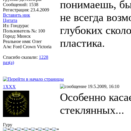
понимаешь, бы
Сообщений: 1538
Регистрация: 23.4.2009
не всегда возм
Вставить ник
Цитата
Из: Гондурас
глубоких скол
Пользователь №: 100
Город: Минск
пластика.
Реальное имя: Олег
А/м: Ford Crown Victoria
Спасибо сказали:
1228
раз(а)
19.5.2009, 16:10
1XXX
Особенно каса
стеклянных...
Гуру