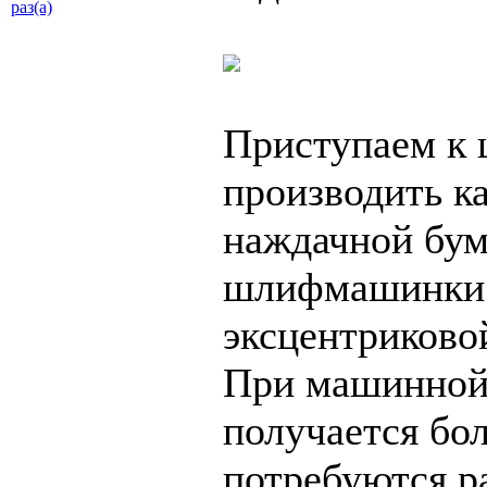
раз(а)
Приступаем к 
производить к
наждачной бум
шлифмашинки 
эксцентриковой
При машинной 
получается бо
потребуются р